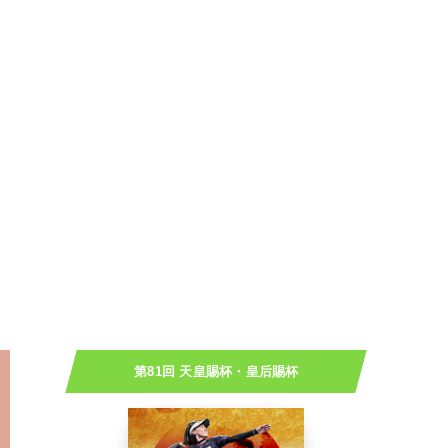
第81回 天皇賜杯・皇后賜杯