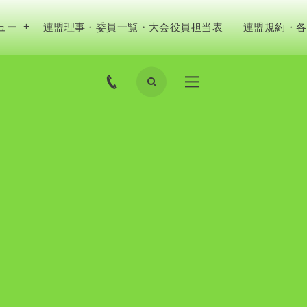
ュー
連盟理事・委員一覧・大会役員担当表
連盟規約・各