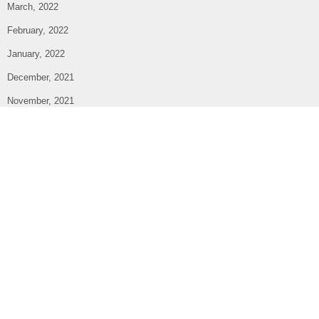
March, 2022
February, 2022
January, 2022
December, 2021
November, 2021
October, 2021
September, 2021
August, 2021
July, 2021
June, 2021
May, 2021
April, 2021
March, 2021
February, 2021