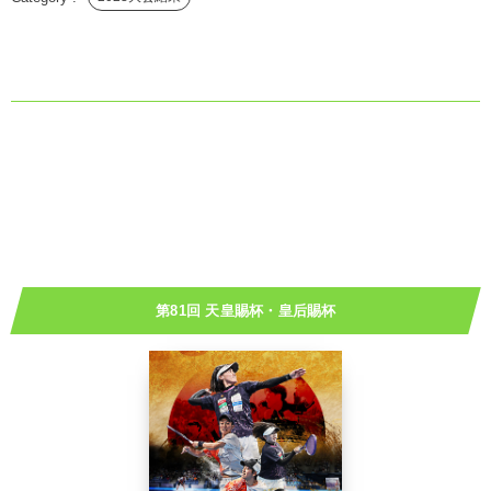
第81回 天皇賜杯・皇后賜杯