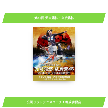
第81回 天皇賜杯・皇后賜杯
公認ソフトテニスコーチ１養成講習会