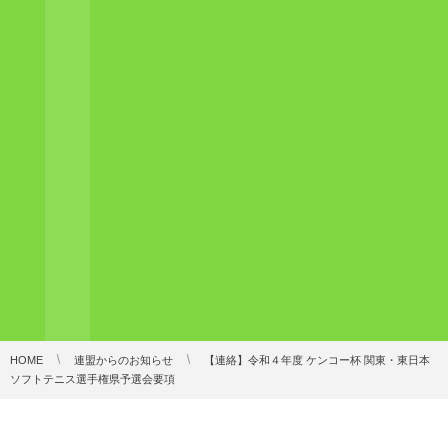
HOME
連盟からのお知らせ
【連絡】令和４年度 ケンコー杯 関東・東日本
ソフトテニス選手権県予選会要項