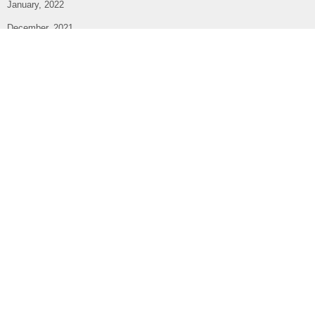
January, 2022
December, 2021
November, 2021
October, 2021
September, 2021
August, 2021
July, 2021
June, 2021
May, 2021
April, 2021
March, 2021
February, 2021
January, 2021
December, 2020