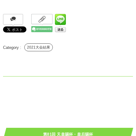
2021大会結果
第81回 天皇賜杯・皇后賜杯