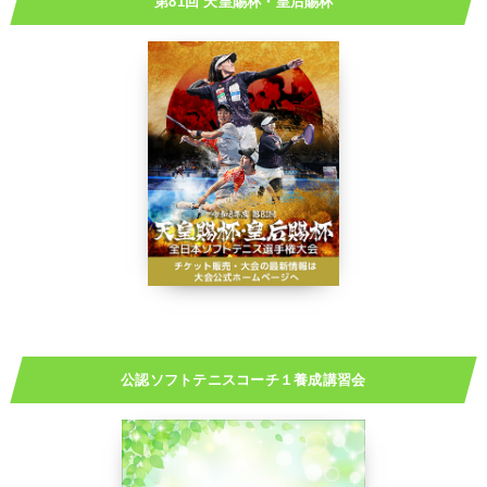
第81回 天皇賜杯・皇后賜杯
公認ソフトテニスコーチ１養成講習会