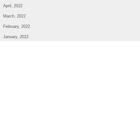
April, 2022
March, 2022
February, 2022
January, 2022
December, 2021
November, 2021
October, 2021
September, 2021
August, 2021
July, 2021
June, 2021
May, 2021
April, 2021
March, 2021