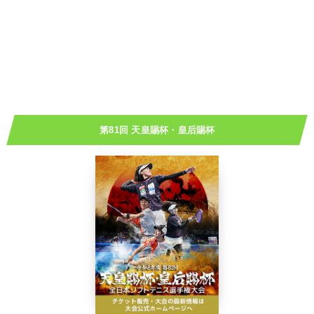
第81回 天皇賜杯・皇后賜杯