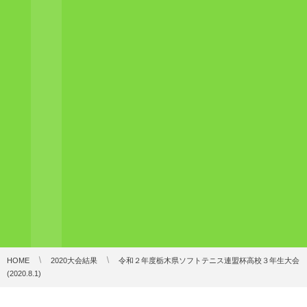
HOME
2020大会結果
令和２年度栃木県ソフトテニス連盟杯高校３年生大会
(2020.8.1)