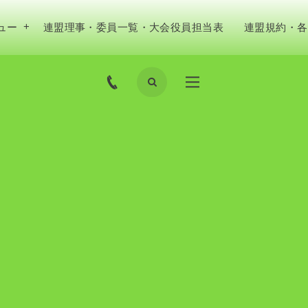
ュー
連盟理事・委員一覧・大会役員担当表
連盟規約・各