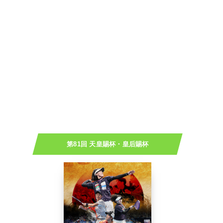
第81回 天皇賜杯・皇后賜杯