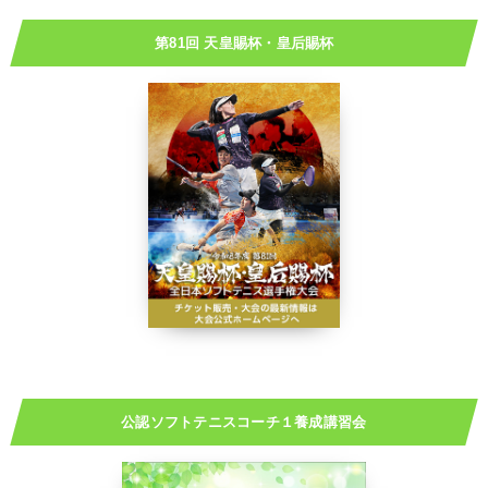
第81回 天皇賜杯・皇后賜杯
公認ソフトテニスコーチ１養成講習会