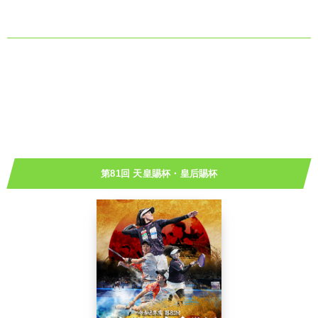
第81回 天皇賜杯・皇后賜杯