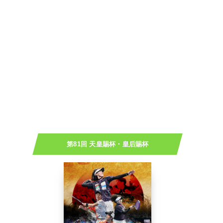
第81回 天皇賜杯・皇后賜杯