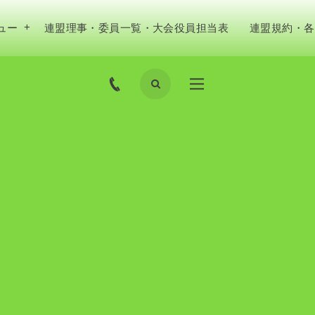
ュー
連盟理事・委員一覧・大会役員担当表
連盟規約・各