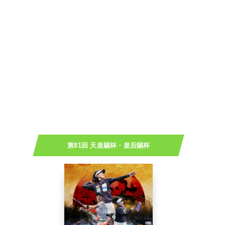
第81回 天皇賜杯・皇后賜杯