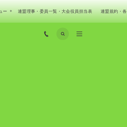
ュー
連盟理事・委員一覧・大会役員担当表
連盟規約・各