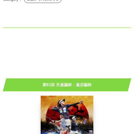
第81回 天皇賜杯・皇后賜杯