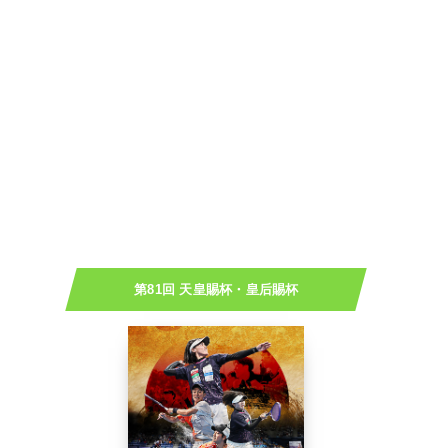
第81回 天皇賜杯・皇后賜杯