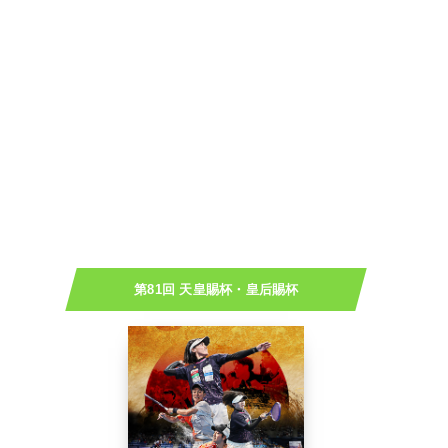
第81回 天皇賜杯・皇后賜杯