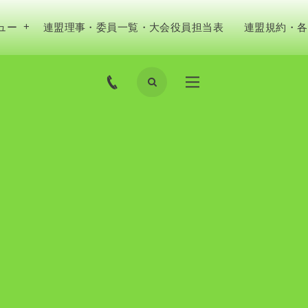
ュー
連盟理事・委員一覧・大会役員担当表
連盟規約・各