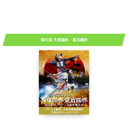
第81回 天皇賜杯・皇后賜杯