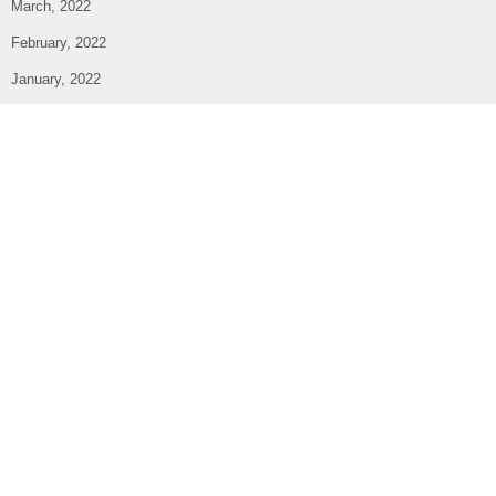
March, 2022
February, 2022
January, 2022
December, 2021
November, 2021
October, 2021
September, 2021
August, 2021
July, 2021
June, 2021
May, 2021
April, 2021
March, 2021
February, 2021