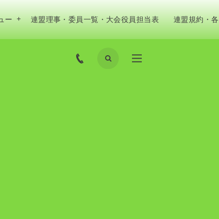
ュー
連盟理事・委員一覧・大会役員担当表
連盟規約・各