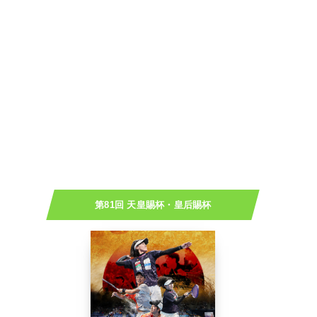
第81回 天皇賜杯・皇后賜杯