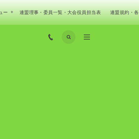
ュー
連盟理事・委員一覧・大会役員担当表
連盟規約・各