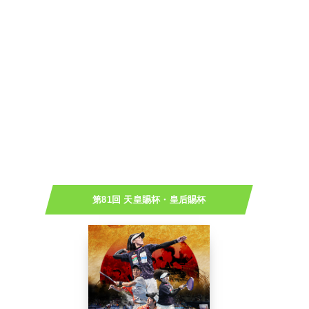
第81回 天皇賜杯・皇后賜杯