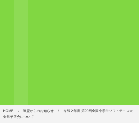
HOME
連盟からのお知らせ
令和２年度 第20回全国小学生ソフトテニス大
会県予選会について