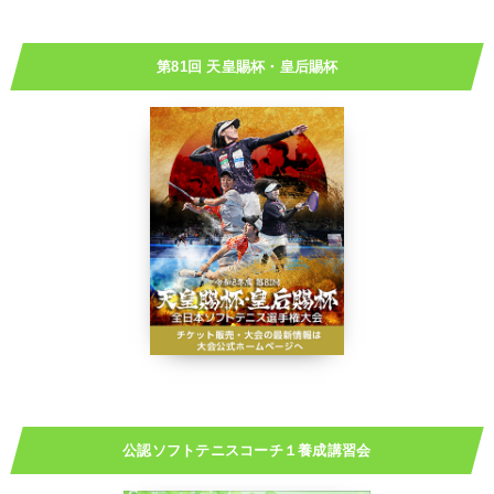
第81回 天皇賜杯・皇后賜杯
公認ソフトテニスコーチ１養成講習会