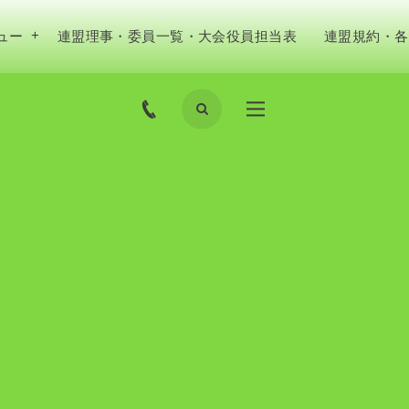
ュー
連盟理事・委員一覧・大会役員担当表
連盟規約・各