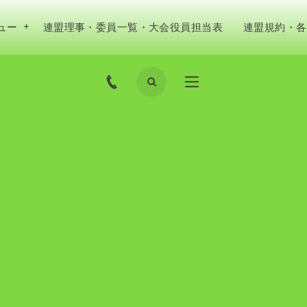
ュー
連盟理事・委員一覧・大会役員担当表
連盟規約・各