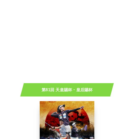
第81回 天皇賜杯・皇后賜杯