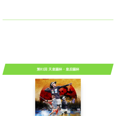
第81回 天皇賜杯・皇后賜杯