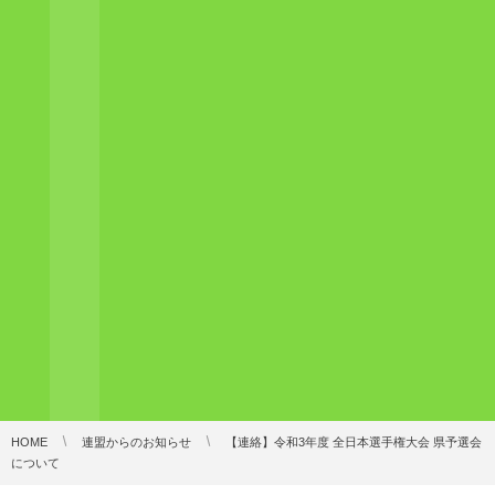
HOME
連盟からのお知らせ
【連絡】令和3年度 全日本選手権大会 県予選会
について