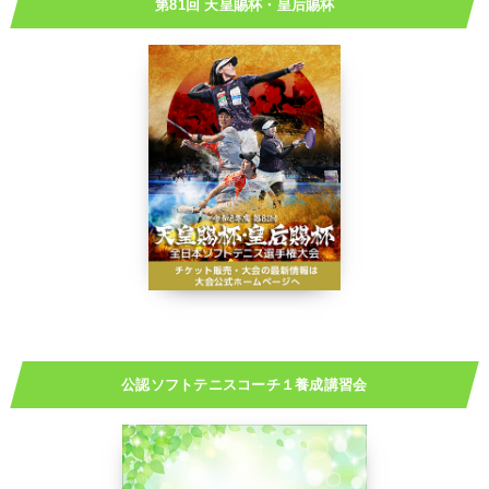
第81回 天皇賜杯・皇后賜杯
公認ソフトテニスコーチ１養成講習会